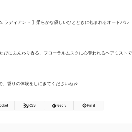
ァム ラディアント 】柔らかな優しいひとときに包まれるオードパル
れるたびにふんわり香る、フローラルムスクに心奪われるヘアミストで
で、香りの体験をしにきてくださいね🎶
ocket
RSS
feedly
Pin it