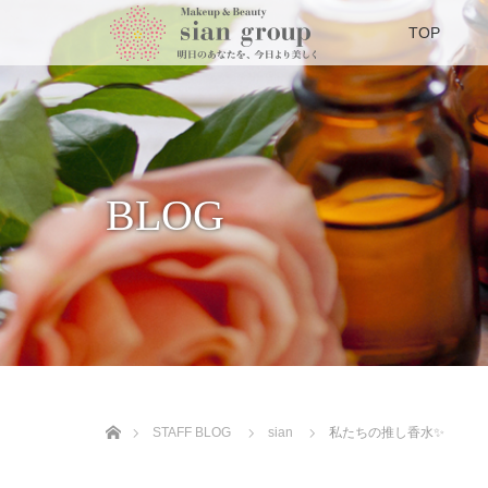
TOP
BLOG
ホーム
STAFF BLOG
sian
私たちの推し香水✨