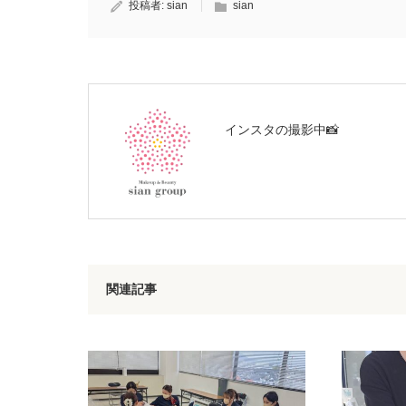
投稿者:
sian
sian
インスタの撮影中📸
関連記事