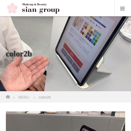
color2b
ホーム
MENU
color2b