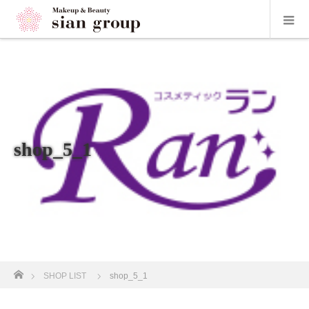
shop_5_1
ホーム
SHOP LIST
shop_5_1