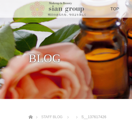
TOP
BLOG
ホーム
STAFF BLOG
S__137617426