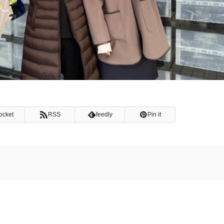
ocket
RSS
feedly
Pin it