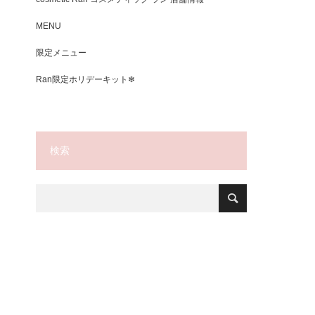
MENU
限定メニュー
Ran限定ホリデーキット❄
検索