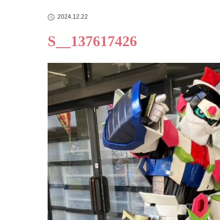
2024.12.22
S__137617426