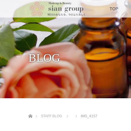
TOP
BLOG
ホーム
STAFF BLOG
IMG_4157