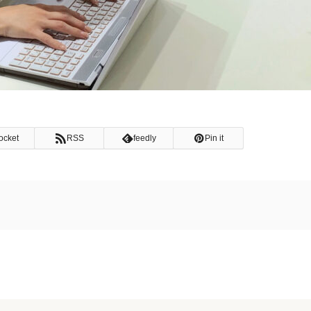
ocket
RSS
feedly
Pin it