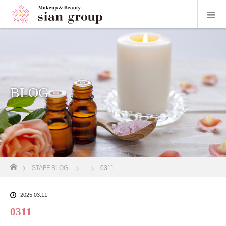
BLOG
ホーム
STAFF BLOG
0311
2025.03.11
0311