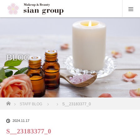
BLOG
ホーム
STAFF BLOG
S__23183377_0
2024.11.17
S__23183377_0