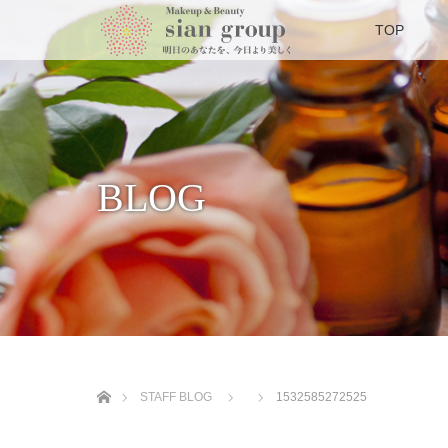
TOP
BLOG
ホーム
STAFF BLOG
1532585272525