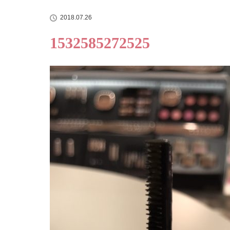
2018.07.26
1532585272525