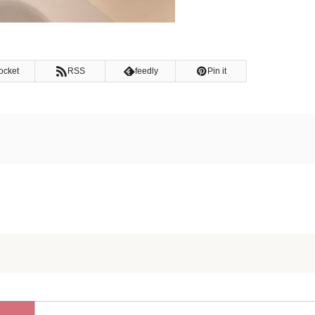
ocket
RSS
feedly
Pin it