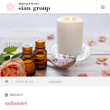
BLOG
ホーム
STAFF BLOG
nailamie4
2023.04.27
nailamie4