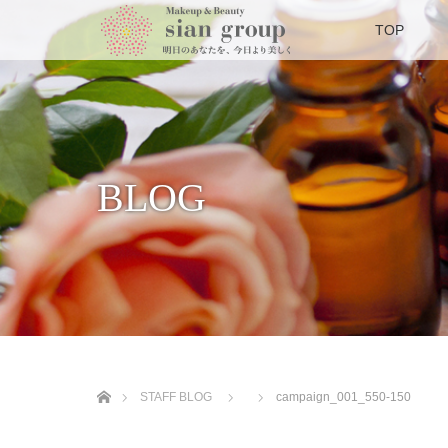
TOP
BLOG
ホーム
STAFF BLOG
campaign_001_550-150