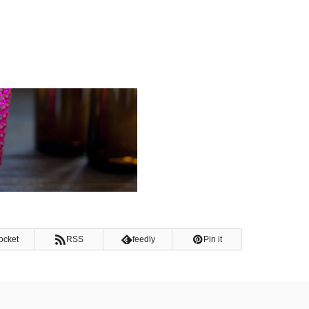
ocket
RSS
feedly
Pin it