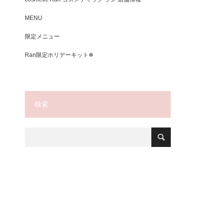
MENU
限定メニュー
Ran限定ホリデーキット❄
検索