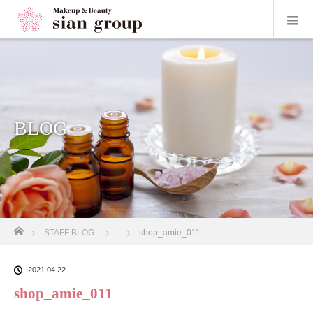
BLOG
ホーム
STAFF BLOG
shop_amie_011
2021.04.22
shop_amie_011